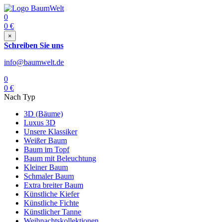
0
0
€
×
Schreiben Sie uns
info@baumwelt.de
0
0
€
Nach Typ
3D (Bäume)
Luxus 3D
Unsere Klassiker
Weißer Baum
Baum im Topf
Baum mit Beleuchtung
Kleiner Baum
Schmaler Baum
Extra breiter Baum
Künstliche Kiefer
Künstliche Fichte
Künstlicher Tanne
Weihnachtskollektionen