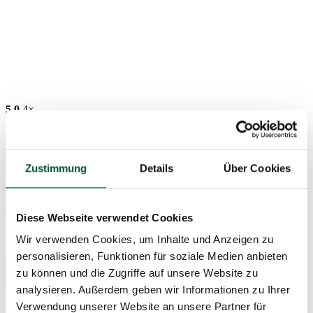
5,0
4×
369
€
-23%
284
€
Künstlicher Weihnachtsbaum 3D Fichte
Zustimmung
Details
Über Cookies
Exklusiv mit LED-Beleuchtung 180cm
LED300
Diese Webseite verwendet Cookies
Verfügbar 2. September
Wir verwenden Cookies, um Inhalte und Anzeigen zu
3DSELED180
personalisieren, Funktionen für soziale Medien anbieten
zu können und die Zugriffe auf unsere Website zu
analysieren. Außerdem geben wir Informationen zu Ihrer
Verwendung unserer Website an unsere Partner für