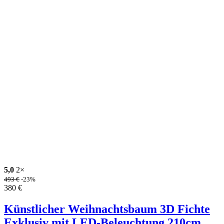
5,0
2×
493
€
-23%
380
€
Künstlicher Weihnachtsbaum 3D Fichte
Exklusiv mit LED-Beleuchtung 210cm