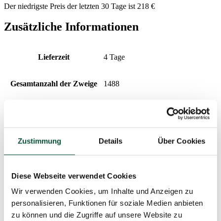
Der niedrigste Preis der letzten 30 Tage ist
218
€
Zusätzliche Informationen
Lieferzeit
4 Tage
Gesamtanzahl der Zweige
1488
Höhe (mit Ständer)
180 cm
Anzahl der 3D-Zweige
650
Zustimmung
Details
Über Cookies
Breite
105 cm
Diese Webseite verwendet Cookies
Anzahl der PVC-Zweige
838
Wir verwenden Cookies, um Inhalte und Anzeigen zu
personalisieren, Funktionen für soziale Medien anbieten
zu können und die Zugriffe auf unsere Website zu
Design
dicht