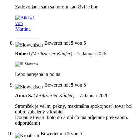
Zadovoljana sam sa borom kao živi je bor
Bewertet mit
5
von 5
Robert
(Verifizierter Käufer)
–
5. Januar 2026
Slovenia
Lepo narejena in polna
Bewertet mit
5
von 5
Anna S.
(Verifizierter Käufer)
–
7. Januar 2026
Stromček je veľmi pekný, maximálna spokojnosť. tovar bol
dobre zabalený v krabici.
Dodanie tovaru bolo do 2 dní čo ma príjemne prekvapilo.
odporúčam:)
Bewertet mit
5
von 5