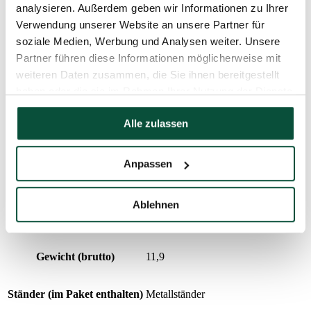
analysieren. Außerdem geben wir Informationen zu Ihrer
Verwendung unserer Website an unsere Partner für
Prozentualer Anteil 3D/PVC
44/56
soziale Medien, Werbung und Analysen weiter. Unsere
Partner führen diese Informationen möglicherweise mit
Nadeltyp
3D (PE) + PVC
weiteren Daten zusammen, die Sie ihnen bereitgestellt
haben oder die sie im Rahmen Ihrer Nutzung der Dienste
Aufklapptyp
snap tree
gesammelt haben.
Alle zulassen
Spitzenlänge
20cm
Anpassen
Gewicht (netto)
9,1
Ablehnen
Anzahl der Teile
3
Gewicht (brutto)
11,9
Ständer (im Paket enthalten)
Metallständer