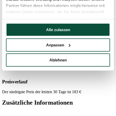
Partner führen diese Informationen möglicherweise mit
Gewicht (netto)
7,8
weiteren Daten zusammen, die Sie ihnen bereitgestellt
haben oder die sie im Rahmen Ihrer Nutzung der Dienste
gesammelt haben.
Gewicht (brutto)
9,1
Alle zulassen
Lieferzeit
4 Tage
Anpassen
Paket 1
100x35x30
Ablehnen
FAVI Kategorie
Weihnachtsbäume
Preisverlauf
Der niedrigste Preis der letzten 30 Tage ist
183
€
Zusätzliche Informationen