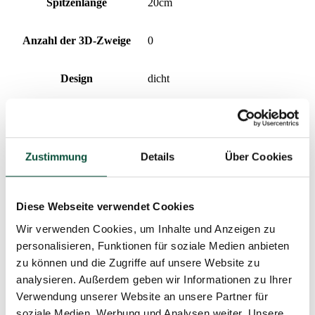
Spitzenlänge
20cm
Anzahl der 3D-Zweige
0
Design
dicht
Anzahl der PVC-Zweige
832
Nadeltyp
PVC
Zustimmung
Details
Über Cookies
Prozentualer Anteil 3D/PVC
0/100
Diese Webseite verwendet Cookies
Wir verwenden Cookies, um Inhalte und Anzeigen zu
Anzahl der Teile
3
personalisieren, Funktionen für soziale Medien anbieten
zu können und die Zugriffe auf unsere Website zu
Aufklapptyp
snap tree
analysieren. Außerdem geben wir Informationen zu Ihrer
Verwendung unserer Website an unsere Partner für
Ständer (im Paket enthalten)
Metallständer
soziale Medien, Werbung und Analysen weiter. Unsere