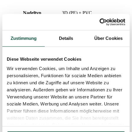
Nadeltyp
3D (PE) + PVC
Prozentualer Anteil 3D/PVC
52/48
Zustimmung
Details
Über Cookies
Design
dicht
Diese Webseite verwendet Cookies
Aufklapptyp
snap tree
Wir verwenden Cookies, um Inhalte und Anzeigen zu
personalisieren, Funktionen für soziale Medien anbieten
Spitzenlänge
20cm
zu können und die Zugriffe auf unsere Website zu
Gewicht (netto)
analysieren. Außerdem geben wir Informationen zu Ihrer
Verwendung unserer Website an unsere Partner für
Anzahl der Teile
3
soziale Medien, Werbung und Analysen weiter. Unsere
Partner führen diese Informationen möglicherweise mit
Gewicht (brutto)
25,1
weiteren Daten zusammen, die Sie ihnen bereitgestellt
haben oder die sie im Rahmen Ihrer Nutzung der Dienste
Ständer (im Paket enthalten)
Metallständer