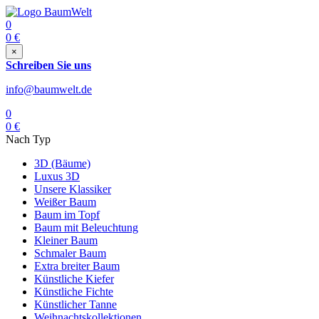
0
0
€
×
Schreiben Sie uns
info@baumwelt.de
0
0
€
Nach Typ
3D (Bäume)
Luxus 3D
Unsere Klassiker
Weißer Baum
Baum im Topf
Baum mit Beleuchtung
Kleiner Baum
Schmaler Baum
Extra breiter Baum
Künstliche Kiefer
Künstliche Fichte
Künstlicher Tanne
Weihnachtskollektionen