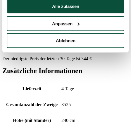
gesammelt haben.
Alle zulassen
Paket 1
142x46x38
Anpassen
FAVI Kategorie
Weihnachtsbäume
Ablehnen
Preisverlauf
Der niedrigste Preis der letzten 30 Tage ist
344
€
Zusätzliche Informationen
Lieferzeit
4 Tage
Gesamtanzahl der Zweige
3525
Höhe (mit Ständer)
240 cm