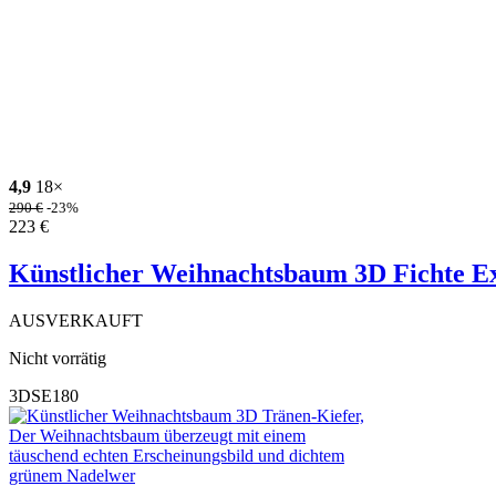
4,9
18×
290
€
-23%
223
€
Künstlicher Weihnachtsbaum 3D Fichte E
AUSVERKAUFT
Nicht vorrätig
3DSE180