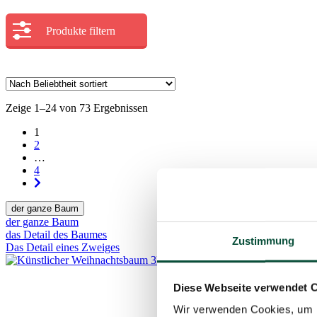
Produkte filtern
Zeige 1–24 von 73 Ergebnissen
1
2
…
4
der ganze Baum
der ganze Baum
das Detail des Baumes
Zustimmung
Das Detail eines Zweiges
Diese Webseite verwendet 
Wir verwenden Cookies, um I