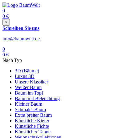
0
0
€
×
Schreiben Sie uns
info@baumwelt.de
0
0
€
Nach Typ
3D (Bäume)
Luxus 3D
Unsere Klassiker
Weißer Baum
Baum im Topf
Baum mit Beleuchtung
Kleiner Baum
Schmaler Baum
Extra breiter Baum
Künstliche Kiefer
Künstliche Fichte
Künstlicher Tanne
Weihnachtskollektionen