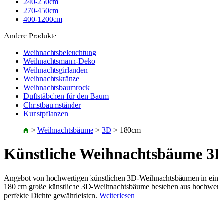
240-250cm
270-450cm
400-1200cm
Andere Produkte
Weihnachtsbeleuchtung
Weihnachtsmann-Deko
Weihnachtsgirlanden
Weihnachtskränze
Weihnachtsbaumrock
Duftstäbchen für den Baum
Christbaumständer
Kunstpflanzen
>
Weihnachtsbäume
>
3D
>
180cm
Künstliche Weihnachtsbäume 
Angebot von hochwertigen künstlichen 3D-Weihnachtsbäumen in eine
180 cm große künstliche 3D-Weihnachtsbäume bestehen aus hochwertig
perfekte Dichte gewährleisten.
Weiterlesen